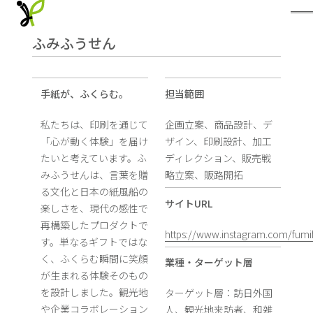
ふみふうせん
手紙が、ふくらむ。
担当範囲
私たちは、印刷を通じて
企画立案、商品設計、デ
「心が動く体験」を届け
ザイン、印刷設計、加工
たいと考えています。ふ
ディレクション、販売戦
みふうせんは、言葉を贈
略立案、販路開拓
る文化と日本の紙風船の
サイトURL
楽しさを、現代の感性で
再構築したプロダクトで
https://www.instagram.com/fumi
す。単なるギフトではな
く、ふくらむ瞬間に笑顔
業種・ターゲット層
が生まれる体験そのもの
を設計しました。観光地
ターゲット層：訪日外国
や企業コラボレーション
人、観光地来訪者、和雑