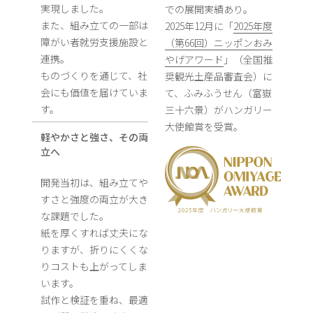
実現しました。
での展開実績あり。
また、組み立ての一部は
2025年12月に「
2025年度
障がい者就労支援施設と
（第66回）ニッポンおみ
連携。
やげアワード
」（全国推
ものづくりを通じて、社
奨観光土産品審査会）に
会にも価値を届けていま
て、ふみふうせん（富嶽
す。
三十六景）がハンガリー
大使館賞を受賞。
軽やかさと強さ、その両
立へ
開発当初は、組み立てや
すさと強度の両立が大き
な課題でした。
紙を厚くすれば丈夫にな
りますが、折りにくくな
りコストも上がってしま
います。
試作と検証を重ね、最適