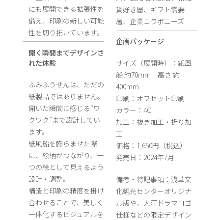
にも展開できる拡張性を
貨好き層、ギフト需要
備え、印刷の新しい可能
層、企業コラボニーズ
性を切り拓いています。
企画パッケージ
開く瞬間までデザインさ
れた体験
サイズ（展開時）：紙風
船 約70mm 高さ 約
ふみふうせんは、ただの
400mm
紙製品ではありません。
印刷：オフセット印刷
開いた瞬間に感じる“ワ
カラー：4C
クワク”まで設計してい
加工：抜き加工・折り加
ます。
工
紙風船を膨らませた際
価格：1,650円（税込）
に、絵柄がつながり、一
発売日：2024年7月
つの絵として見えるよう
設計・調整。
備考・特記事項：浅草文
構造と印刷の精度を掛け
化観光センターオリジナ
合わせることで、美しく
ル版や、大河ドラマロゴ
一体化するビジュアルを
仕様などの限定デザイン