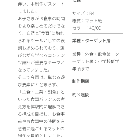
伴い、本制作がスタート
しました。
サイズ：B4
お子さまがお食事の時間
紙質：マット紙
をより楽しめるだけでな
カラー：4C/0C
く、自然と“食育”に触れ
られるツールとしての役
業種・ターゲット層
割も求められており、遊
業種：外食・飲食業 タ
びながら学べるコンテン
ーゲット層：小学校低学
ツ設計が重要なテーマと
年頃まで
なっていました。
そこで今回は、単なる遊
制作期間
び要素にとどまらず、
「主食・主菜・副食」と
約３週間
いった食事バランスの考
え方を体験的に理解でき
る構成を目指し、お食事
前やお食事中の時間を有
意義に過ごせるマットの
制作を目的としました。