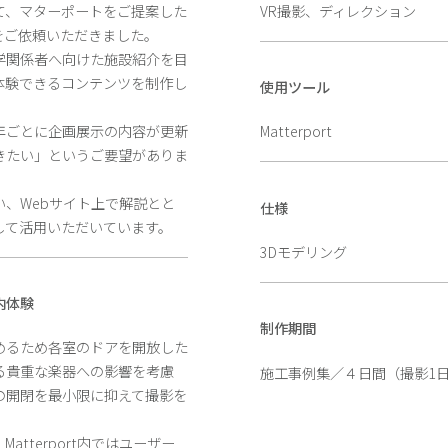
て、マターポートをご提案した
VR撮影、ディレクション
をご依頼いただきました。
学関係者へ向けた施設紹介を目
体験できるコンテンツを制作し
使用ツール
年ごとに企画展示の内容が更新
Matterport
きたい」というご要望がありま
、Webサイト上で解説とと
仕様
して活用いただいています。
3Dモデリング
内体験
制作期間
めるため各室のドアを開放した
る貴重な楽器への影響を考慮
施工事例集／４日間（撮影1日
の開閉を最小限に抑えて撮影を
tterport内ではユーザー