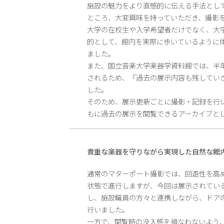
施設の魅力をより直感的に伝える手法とし
ところ、大変興味を持っていただき、撮影
大学の在校生や入学希望者だけでなく、大
的として、館内を実際に歩いているように
ました。
また、国立音楽大学楽器学資料館では、半
されるため、「過去の展示内容も残してい
した。
そのため、展示更新ごとに撮影・記録を行い
もに過去の展示を閲覧できるアーカイブと
貴重な楽器を守りながら実現した自然な館
通常のマターポート撮影では、回遊性を高
状態で進行しますが、今回は展示されてい
し、施設職員の方々と連携しながら、ドア
行いました。
一方で、閲覧時の没入感を損なわないよう、Ma