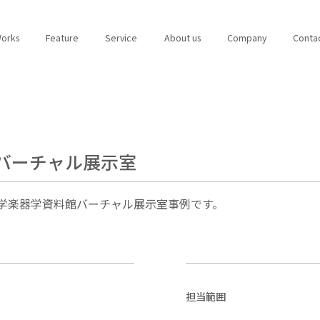
W
o
r
k
s
F
e
a
t
u
r
e
S
e
r
v
i
c
e
A
b
o
u
t
u
s
C
o
m
p
a
n
y
C
o
n
t
a
バーチャル展示室
担当範囲