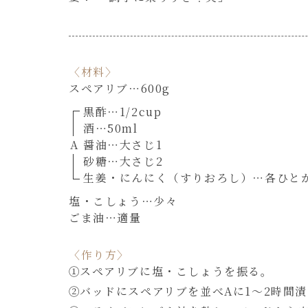
〈材料〉
スペアリブ
600g
黒酢
1/2cup
酒
50ml
A
醤油
大さじ1
砂糖
大さじ2
生姜・にんにく（すりおろし）
各ひと
塩・こしょう
少々
ごま油
適量
〈作り方〉
スペアリブに塩・こしょうを振る。
バッドにスペアリブを並べAに1～2時間