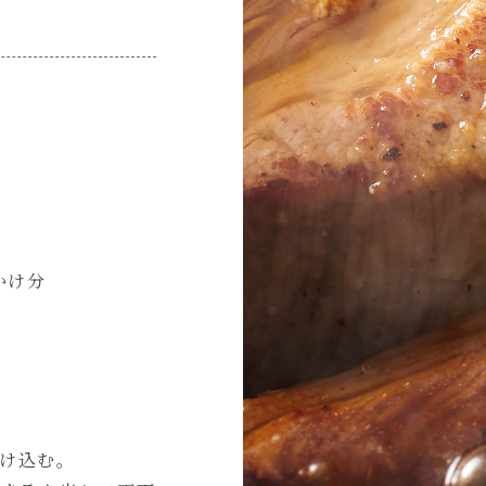
かけ分
漬け込む。