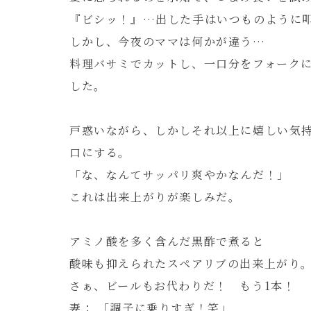
『ビシッ！』…出した手はいつものように
しかし、今夜のママは何かが違う…
料理バサミでカットし、一口分をフォーク
した。
戸惑いながら、しかしそれ以上に嬉しい気
口にする。
「な、なんてサッパリ爽やかなんだ！」
これは出来上がりが楽しみだ。
アミノ酸を多く含んだ黒酢で煮ると
酸味も抑えられたスペアリブの出来上がり
さぁ、ビールもお代わりだ！ もう1本！
妻： 「調子に乗りすぎ！笑」