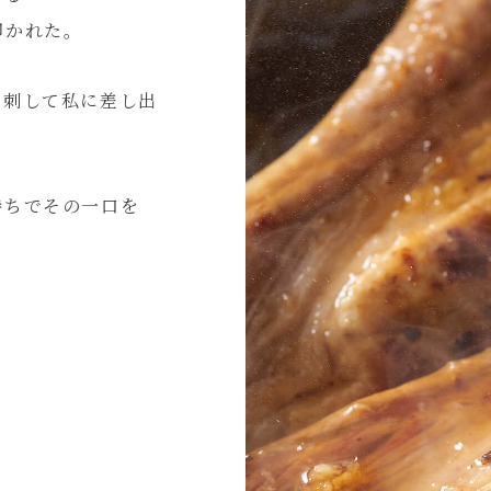
叩かれた。
に刺して私に差し出
持ちでその一口を
。