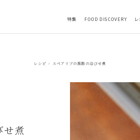
特集
FOOD DISCOVERY
レ
レシピ
スペアリブの黒酢の浴びせ煮
びせ煮