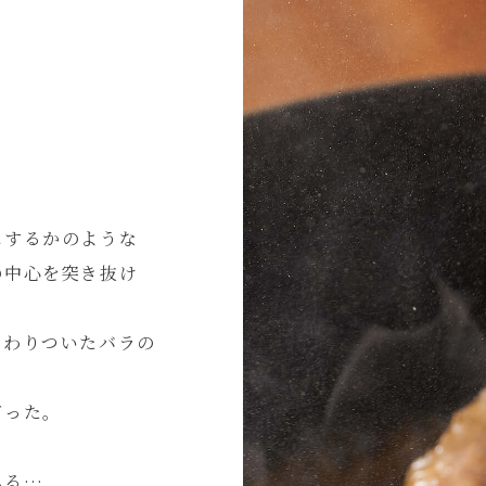
にするかのような
の中心を突き抜け
とわりついたバラの
だった。
みる…