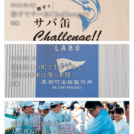
2022.05.02
親子でサバ缶Challenge!!
特集
2022.02.18
僕らはこの町で生きてゆく
僕らの未来は僕らが開く
特集
2021.10.25
宮崎から缶詰を通して
人を育み社会に貢献する。